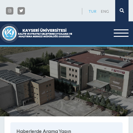
×
TUR
ENG
Haberlerde Arama Yapın