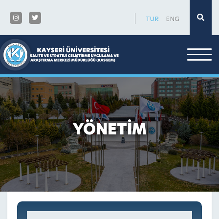
×
TUR
ENG
YÖNETİM