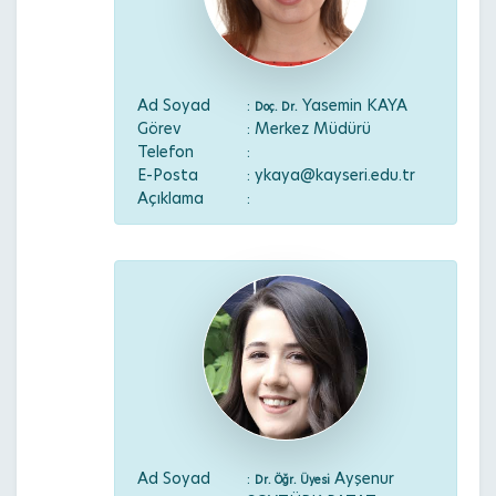
Ad Soyad
:
Yasemin KAYA
Doç. Dr.
Görev
: Merkez Müdürü
Telefon
:
E-Posta
: ykaya@kayseri.edu.tr
Açıklama
:
Ad Soyad
:
Ayşenur
Dr. Öğr. Üyesi