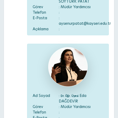
SOYTÜRK PATAT
Görev
: Müdür Yardımcısı
Telefon
:
E-Posta
:
aysenurpatat@kayseri.edu.tr
Açıklama
:
Ad Soyad
:
Eda
Dr. Öğr. Üyesi
DAĞDEVİR
Görev
: Müdür Yardımcısı
Telefon
:
E-Posta
: