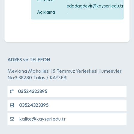
edadagdevir@kayseri.edu.tr
Açıklama
:
ADRES ve TELEFON
Mevlana Mahallesi 15 Temmuz Yerleşkesi Kümeevler
No:3 38280 Talas / KAYSERİ
03524323395
03524323395
kalite@kayseri.edu.tr