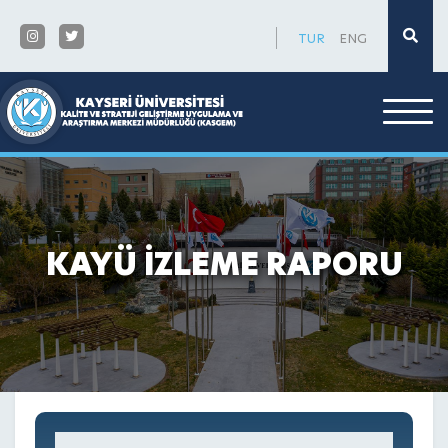
×
TUR
ENG
KAYÜ İZLEME RAPORU