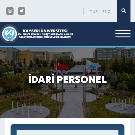
×
TUR
ENG
İDARİ PERSONEL