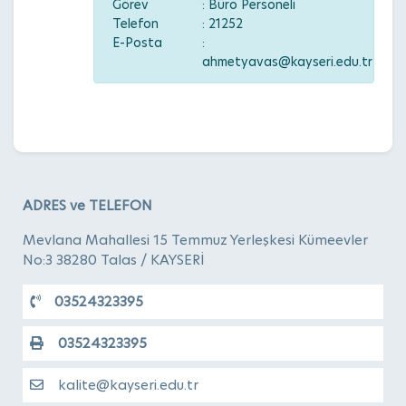
Görev
: Büro Personeli
Telefon
: 21252
E-Posta
:
ahmetyavas@kayseri.edu.tr
ADRES ve TELEFON
Mevlana Mahallesi 15 Temmuz Yerleşkesi Kümeevler
No:3 38280 Talas / KAYSERİ
03524323395
03524323395
kalite@kayseri.edu.tr