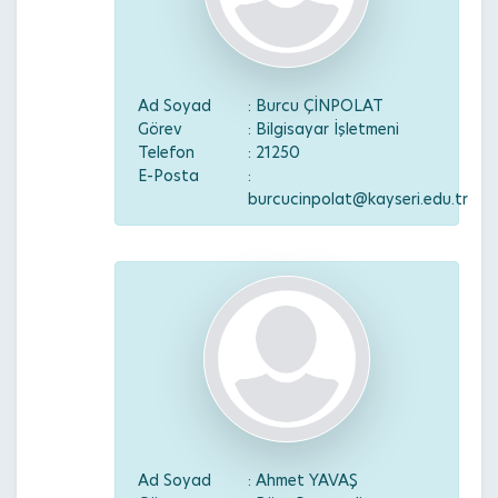
Ad Soyad
: Burcu ÇİNPOLAT
Görev
: Bilgisayar İşletmeni
Telefon
: 21250
E-Posta
:
burcucinpolat@kayseri.edu.tr
Ad Soyad
: Ahmet YAVAŞ