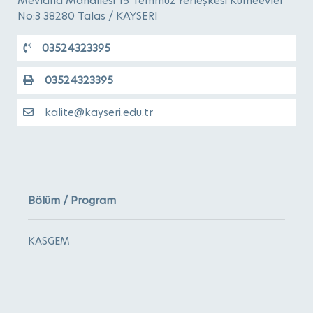
Mevlana Mahallesi 15 Temmuz Yerleşkesi Kümeevler
No:3 38280 Talas / KAYSERİ
03524323395
03524323395
kalite@kayseri.edu.tr
Bölüm / Program
KASGEM