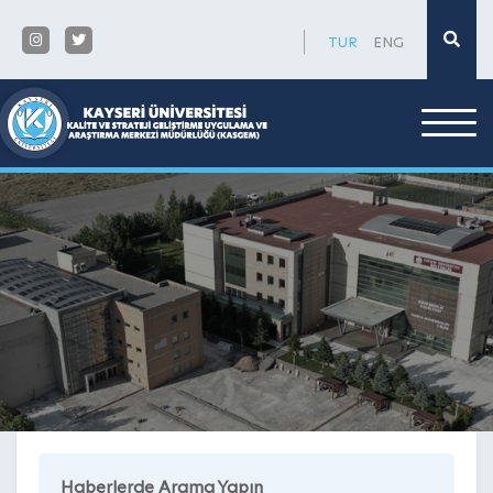
×
TUR
ENG
Haberlerde Arama Yapın