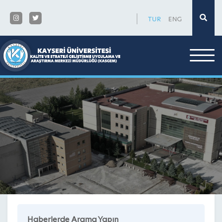
×
TUR
ENG
Haberlerde Arama Yapın