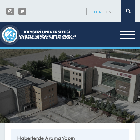
×
TUR
ENG
Haberlerde Arama Yapın