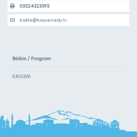
03524323395
kalite@kayseri.edu.tr
Bölüm / Program
KASGEM