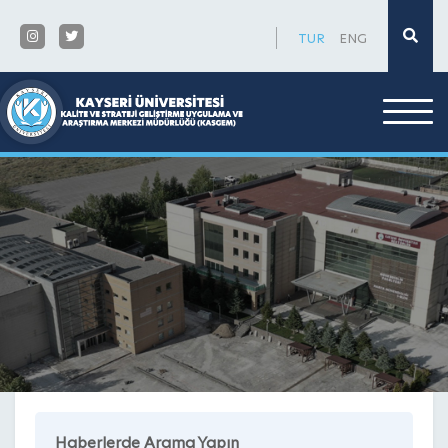
×
TUR
ENG
Haberlerde Arama Yapın