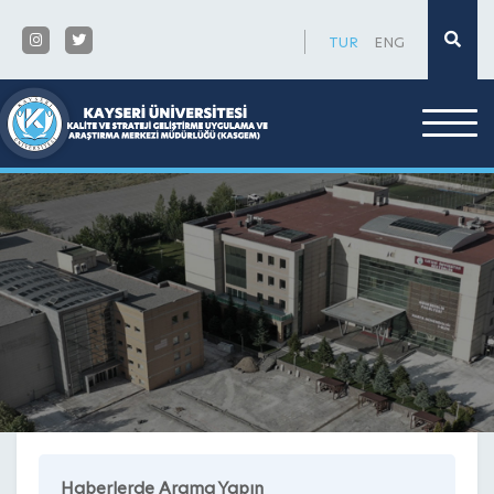
×
TUR
ENG
Haberlerde Arama Yapın